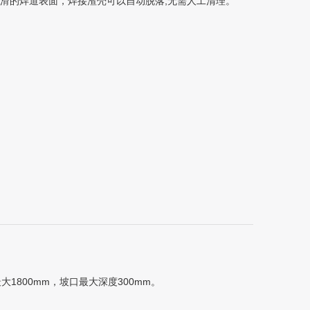
平滑的焊道表面，焊接渣壳可以自动脱落,无需人工清理。
800mm，坡口最大深度300mm。