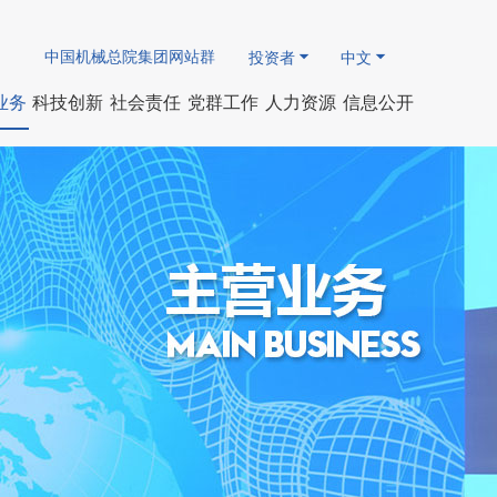
中国机械总院集团网站群
投资者
中文
业务
科技创新
社会责任
党群工作
人力资源
信息公开
简介
人才队伍
先进制造
国资动态
企业基本信息
研发领域
团青、工会园地
社会责任报告
专家队伍
智能制造
人事薪酬事项
研究成果
会
技术服务
专题专栏
重要财务信息
软件著作权
廉政法规
人才招聘公告
其他公开信息
发表论文
领导
企业重大事项
研发机构
员工招聘信息
学术机构
荣誉
招标采购信息
协会组织
标委会
历程
认证机构
检测中心
创新平台
国际合作
出版刊物