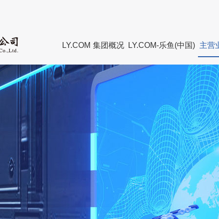
LY.COM
集团概况
LY.COM-乐鱼(中国)
主营
董事长致辞
集团新闻
组织建设
集团
管理团队
媒体聚焦
廉政教育
董事
组织架构
历届
直属企业
资质
LY.COM
发展
联系我们