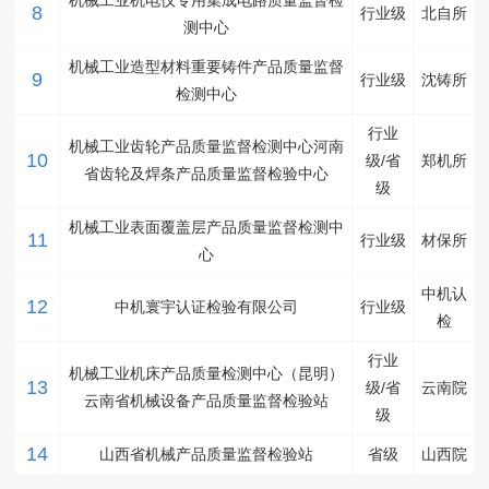
机械工业机电仪专用集成电路质量监督检
8
行业级
北自所
测中心
机械工业造型材料重要铸件产品质量监督
9
行业级
沈铸所
检测中心
行业
机械工业齿轮产品质量监督检测中心河南
10
级/省
郑机所
省齿轮及焊条产品质量监督检验中心
级
机械工业表面覆盖层产品质量监督检测中
11
行业级
材保所
心
中机认
12
中机寰宇认证检验有限公司
行业级
检
行业
机械工业机床产品质量检测中心（昆明）
13
级/省
云南院
云南省机械设备产品质量监督检验站
级
14
山西省机械产品质量监督检验站
省级
山西院