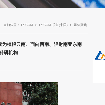
当前位置：
LY.COM
>
LY.COM-乐鱼(中国)
>
媒体聚焦
成为植根云南、面向西南、辐射南亚东南
科研机构