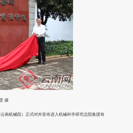
彦 摄
云南机械院）正式对外宣布进入机械科学研究总院集团有