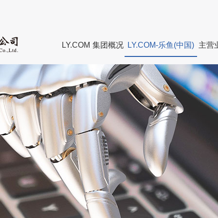
LY.COM
集团概况
LY.COM-乐鱼(中国)
主营
董事长致辞
集团新闻
组织建设
集团
管理团队
媒体聚焦
廉政教育
董事
组织架构
历届
直属企业
资质
LY.COM
发展
联系我们