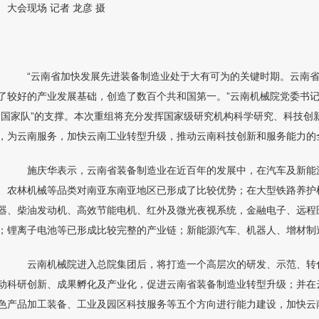
大会现场 记者 龙彦 摄
“云南省加快发展先进装备制造业处于大有可为的关键时期。云南省
了较好的产业发展基础，创造了数百个共和国第一。”云南机械院党委书
“国家队”的支撑。本次重组将充分发挥国家级研究机构科学研究、科技创
，为云南服务，加快云南工业转型升级，推动云南科技创新和服务能力的
施庆华表示，云南省装备制造业在近百年的发展中，在汽车及新能源
、农林机械等品类对南亚东南亚地区已形成了比较优势；在大型铁路养护
器、柴油发动机、高效节能电机、红外及微光夜视系统，金融电子、远程
；锂离子电池等已形成比较完整的产业链；新能源汽车、机器人、增材制
云南机械院进入总院集团后，将打造一个高层次的研发、示范、转化
动科研创新、成果孵化及产业化，促进云南省装备制造业转型升级；并在
色产品加工装备、工业及园区科技服务等五个方向进行能力建设，加快云